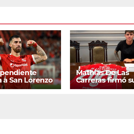
ependiente
Mathias De Las
ta a San Lorenzo
Carreras firmó s
primer contrato
profesional con 
Rojo