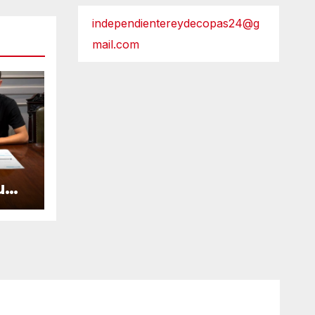
independientereydecopas24@g
mail.com
u
el