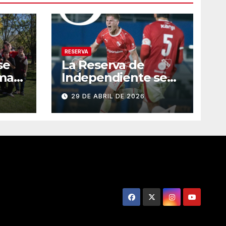
RESERVA
se
La Reserva de
ma
Independiente se
quedó con el clásico
29 DE ABRIL DE 2026
ante Boca