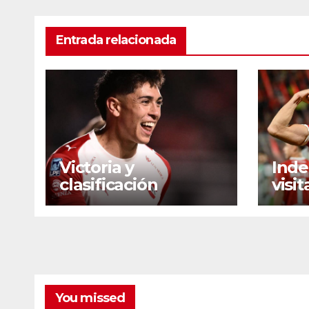
Entrada relacionada
Victoria y
Ind
clasificación
visi
You missed