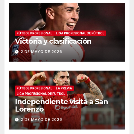
FÚTBOL PROFESIONAL
LIGA PROFESIONAL DE FÚTBOL
Victoria y clasificación
2 DE MAYO DE 2026
FÚTBOL PROFESIONAL
LA PREVIA
LIGA PROFESIONAL DE FÚTBOL
Independiente visita a San
Lorenzo
2 DE MAYO DE 2026